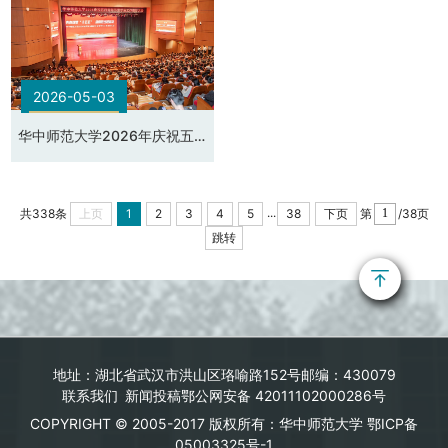
2026-05-03
华中师范大学2026年庆祝五
四青年节暨学生工作表彰大会
...
上页
1
2
3
4
5
38
下页
共338条
第
/38页
跳转
地址：湖北省武汉市洪山区珞喻路152号
邮编：430079
联系我们
新闻投稿
鄂公网安备 42011102000286号
COPYRIGHT © 2005-2017 版权所有：华中师范大学 鄂ICP备
05003325号-1