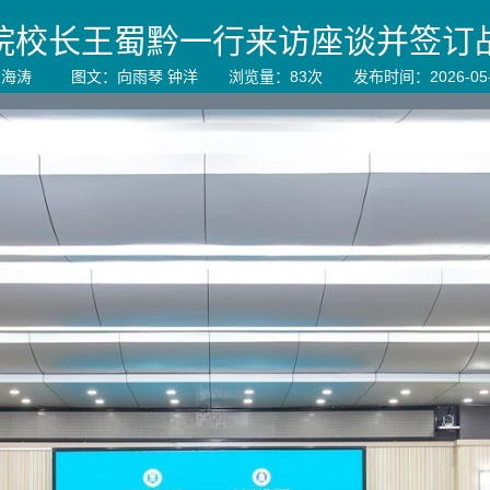
院校长王蜀黔一行来访座谈并签订
宝海涛 图文：向雨琴 钟洋 浏览量：
83
次 发布时间：2026-05-1