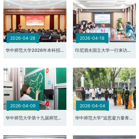
2026-04-28
2026-04-18
华中师范大学2026年本科招
印尼泗水国立大学一行来访交
生工作表彰暨生源质量提升推
流活动
进会
2026-04-09
2026-04-04
华中师范大学第十九届师范生
华中师范大学“追思凝力量青春
专业技能大赛·书写技能比赛
续华章”2026年清明节主题团
日活动