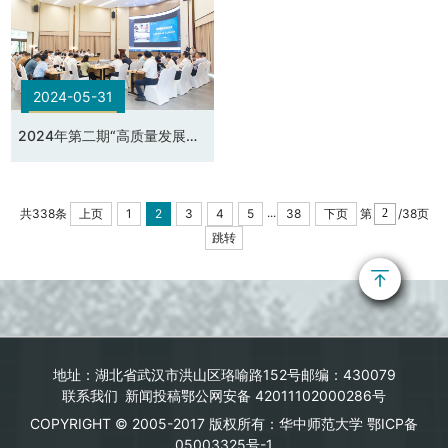
2024-05-31
2024年第二期“高质量发展院
长论坛”
...
上页
1
2
3
4
5
38
下页
共338条
第
/38页
跳转
地址：湖北省武汉市洪山区珞喻路152号
邮编：430079
联系我们
新闻投稿
鄂公网安备 42011102000286号
COPYRIGHT © 2005-2017 版权所有：华中师范大学 鄂ICP备
05003325号-1