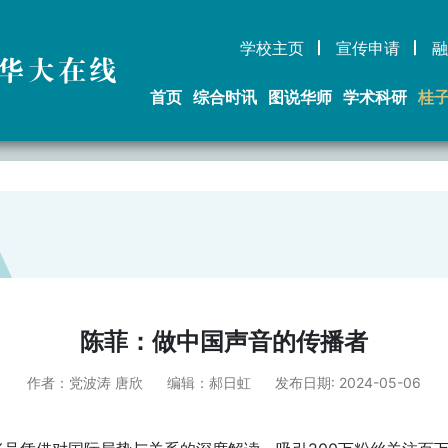
学校主页
宣传申请
融
华大在线
首页
综合时讯
图说华师
学术科研
桂
陈菲：做中国声音的传播者
作者：党波涛 唐欣
编辑：郝日虹
发布日期: 2024-05-06