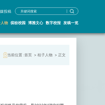
学校主页
宣传申请
融媒投稿
媒投稿
子人物
缤纷校园
博雅文心
数字校报
发稿一览
当前位置 :
首页
>
桂子人物
>
正文