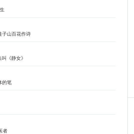
生
为桂子山百花作诗
集叫《静女》
体的笔
医者