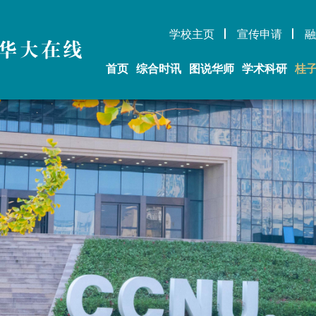
学校主页
宣传申请
融
华大在线
首页
综合时讯
图说华师
学术科研
桂